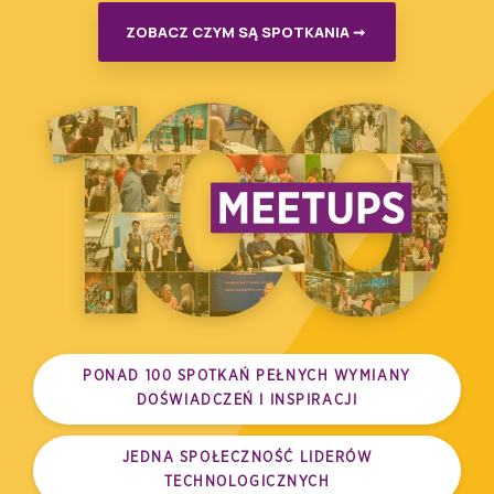
ZOBACZ CZYM SĄ SPOTKANIA ➞
PONAD 100 SPOTKAŃ PEŁNYCH WYMIANY
DOŚWIADCZEŃ I INSPIRACJI
JEDNA SPOŁECZNOŚĆ LIDERÓW
TECHNOLOGICZNYCH