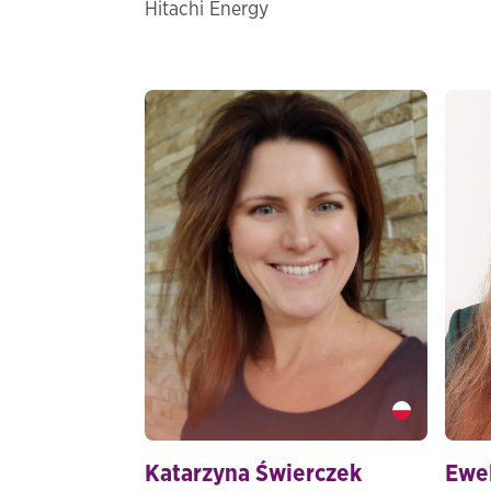
Hitachi Energy
Katarzyna Świerczek" />
Ewel
Katarzyna Świerczek
Ewe