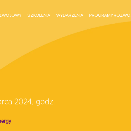
OZWOJOWY
SZKOLENIA
WYDARZENIA
PROGRAMY ROZWO
arca 2024, godz.
nergy