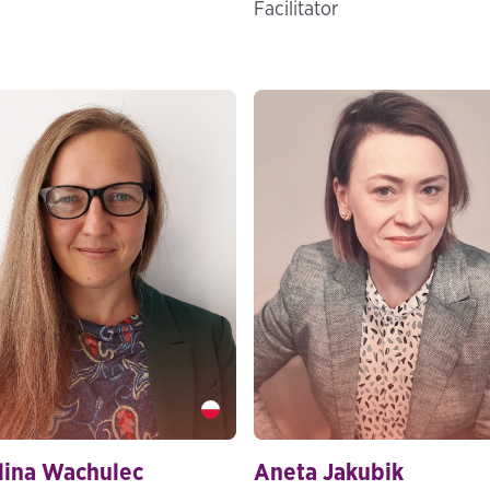
Facilitator
ina Wachulec" />
Aneta Jakubik" />
lina Wachulec
Aneta Jakubik