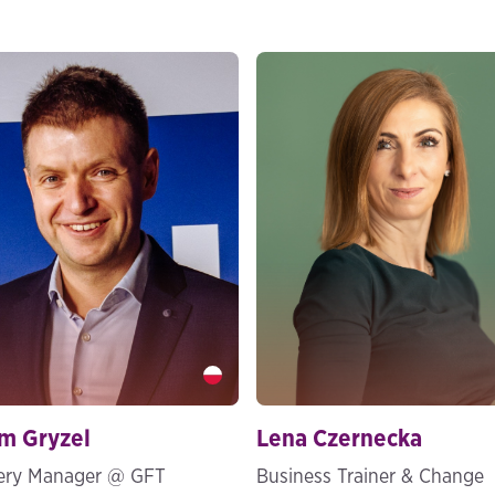
 Gryzel" />
Lena Czernecka" />
m Gryzel
Lena Czernecka
very Manager @ GFT
Business Trainer & Change