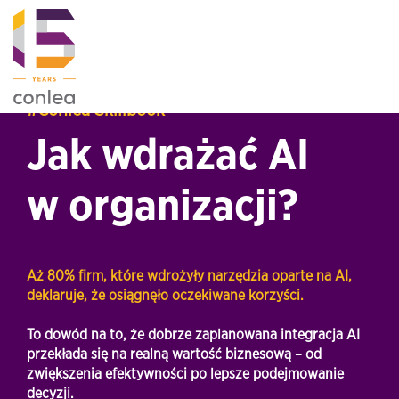
#Conlea Skillbook
Jak wdrażać AI
w organizacji?
Aż 80% firm, które wdrożyły narzędzia oparte na AI,
deklaruje, że osiągnęło oczekiwane korzyści.
To dowód na to, że dobrze zaplanowana integracja AI
przekłada się na realną wartość biznesową – od
zwiększenia efektywności po lepsze podejmowanie
decyzji.