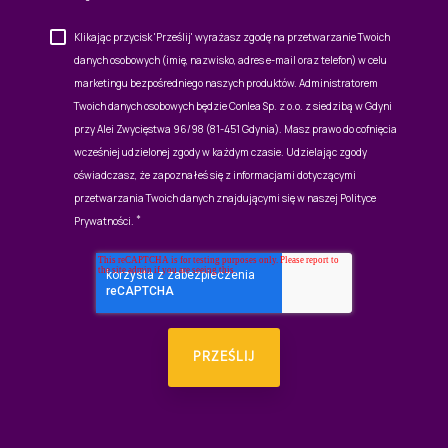
Klikając przycisk 'Prześlij' wyrażasz zgodę na przetwarzanie Twoich
danych osobowych (imię, nazwisko, adres e-mail oraz telefon) w celu
marketingu bezpośredniego naszych produktów. Administratorem
Twoich danych osobowych będzie Conlea Sp. z o.o. z siedzibą w Gdyni
przy Alei Zwycięstwa 96/98 (81-451 Gdynia). Masz prawo do cofnięcia
wcześniej udzielonej zgody w każdym czasie. Udzielając zgody
oświadczasz, że zapoznałeś się z informacjami dotyczącymi
przetwarzania Twoich danych znajdującymi się w naszej
Polityce
Prywatności
.
*