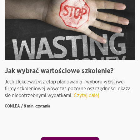
Jak wybrać wartościowe szkolenie?
W
P
Jeśli zlekceważysz etap planowania i wyboru właściwej
firmy szkoleniowej wówczas pozorne oszczędności okażą
Tw
się niepotrzebnymi wydatkami.
Czytaj dalej
n
k
CONLEA / 8 min. czytania
BA