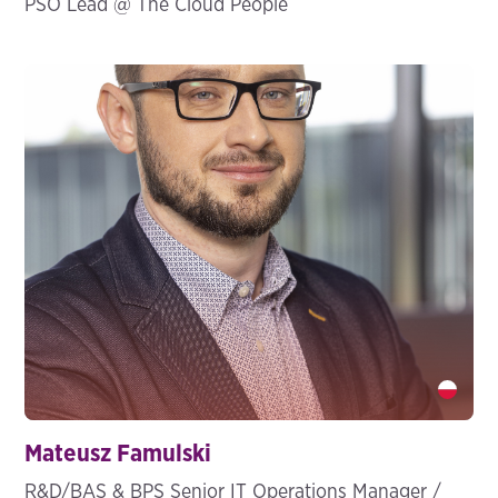
PSO Lead @ The Cloud People
Mateusz Famulski" />
Mateusz Famulski
R&D/BAS & BPS Senior IT Operations Manager /