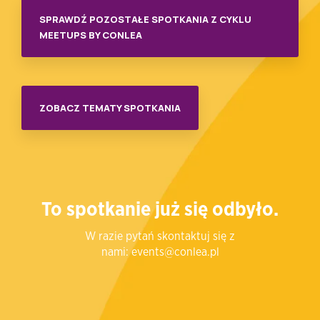
SPRAWDŹ POZOSTAŁE SPOTKANIA Z CYKLU
MEETUPS BY CONLEA
ZOBACZ TEMATY SPOTKANIA
To spotkanie już się odbyło.
W razie pytań skontaktuj się z
nami:
events@conlea.pl