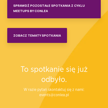
SPRAWDŹ POZOSTAŁE SPOTKANIA Z CYKLU
MEETUPS BY CONLEA
ZOBACZ TEMATY SPOTKANIA
To spotkanie się już
odbyło.
W razie pytań skontaktuj się z nami:
events@conlea.pl