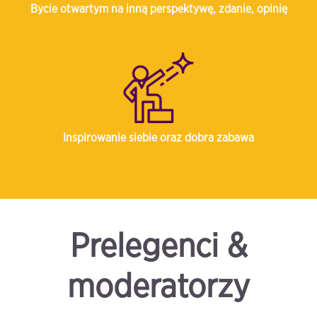
Bycie otwartym na inną perspektywę, zdanie, opinię
Inspirowanie siebie oraz dobra zabawa
.
Prelegenci &
moderatorzy