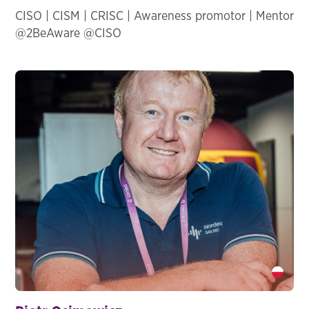
CISO | CISM | CRISC | Awareness promotor | Mentor
@2BeAware @CISO
Piotr Osimowicz" />