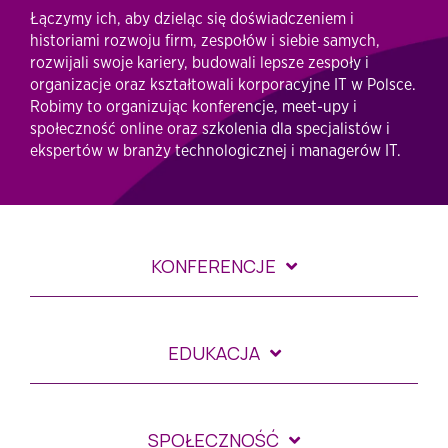
Łączymy ich, aby dzieląc się doświadczeniem i
historiami rozwoju firm, zespołów i siebie samych,
rozwijali swoje kariery, budowali lepsze zespoły i
organizacje oraz kształtowali korporacyjne IT w Polsce.
Robimy to organizując konferencje, meet-upy i
społeczność online oraz szkolenia dla specjalistów i
ekspertów w branży technologicznej i managerów IT.
KONFERENCJE
EDUKACJA
SPOŁECZNOŚĆ