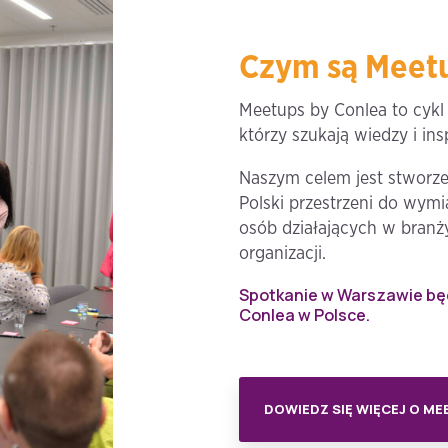
Czym są Meetu
Meetups by Conlea to cyk
którzy szukają wiedzy i ins
Naszym celem jest stworze
Polski przestrzeni do wym
osób działających w branży
organizacji.
Spotkanie w Warszawie b
Conlea w Polsce.
DOWIEDZ SIĘ WIĘCEJ O ME