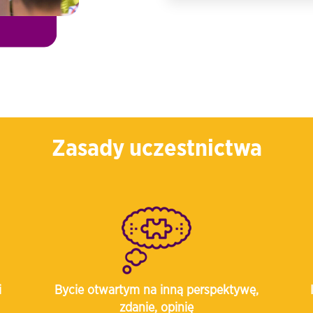
Zasady uczestnictwa
i
Bycie otwartym na inną perspektywę,
zdanie, opinię