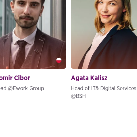
mir Cibor" />
Agata Kalisz" />
omir Cibor
Agata Kalisz
ead @Ework Group
Head of IT& Digital Services
@BSH