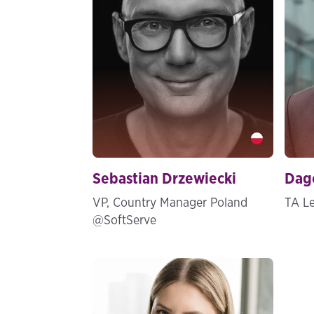
Sebastian Drzewiecki" />
Dago
Sebastian Drzewiecki
Dag
VP, Country Manager Poland
TA L
@SoftServe