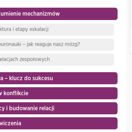
rozumienie mechanizmów
tura i etapy eskalacji
euronauki – jak reaguje nasz mózg?
relacjach zespołowych
ra – klucz do sukcesu
 konflikcie
y i budowanie relacji
ćwiczenia