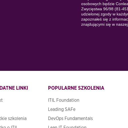
DATNE LINKI
POPULARNE SZKOLENIA
kt
ITIL Foundation
Leading SAFe
kie szkolenia
DevOps Fundamentals
ko o ITIL
Lean IT Foundation