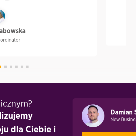
rabowska
oordinator
gicznym?
Damian 
lizujemy
New Busines
u dla Ciebie i