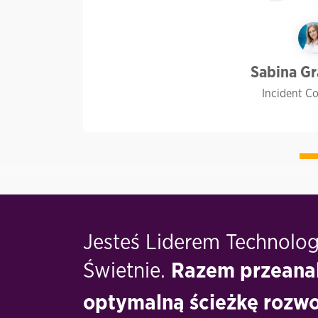
Sabina G
Incident C
Jesteś Liderem Technolo
Świetnie.
Razem przeana
optymalną ścieżkę rozwoj