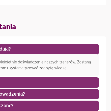
tania
dają?
wieloletnie doświadczenie naszych trenerów. Zostaną
ikom usystematyzować zdobytą wiedzę.
prowadzenia?
czone?