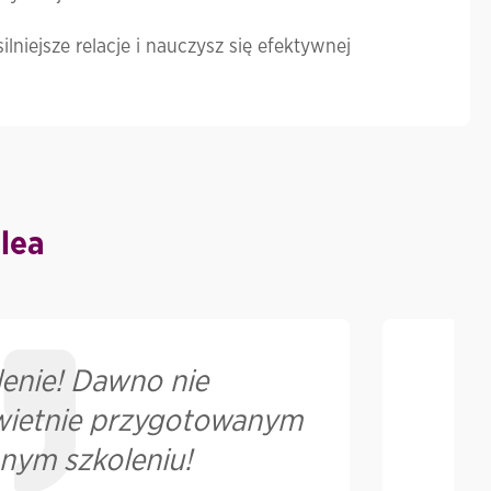
niejsze relacje i nauczysz się efektywnej
lea
lenie! Dawno nie
P
świetnie przygotowanym
nym szkoleniu!