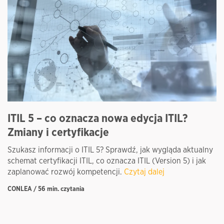
ITIL 5 – co oznacza nowa edycja ITIL?
I
Zmiany i certyfikacje
c
Szukasz informacji o ITIL 5? Sprawdź, jak wygląda aktualny
Ce
schemat certyfikacji ITIL, co oznacza ITIL (Version 5) i jak
ce
zaplanować rozwój kompetencji.
Czytaj dalej
Kn
CONLEA / 56 min. czytania
CO