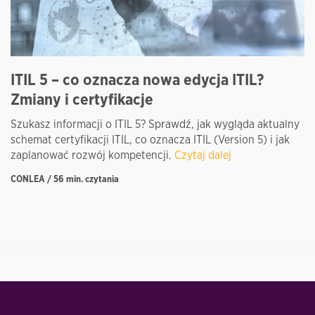
ITIL 5 – co oznacza nowa edycja ITIL?
I
Zmiany i certyfikacje
c
Szukasz informacji o ITIL 5? Sprawdź, jak wygląda aktualny
Ce
schemat certyfikacji ITIL, co oznacza ITIL (Version 5) i jak
ce
zaplanować rozwój kompetencji.
Czytaj dalej
Kn
CONLEA / 56 min. czytania
CO