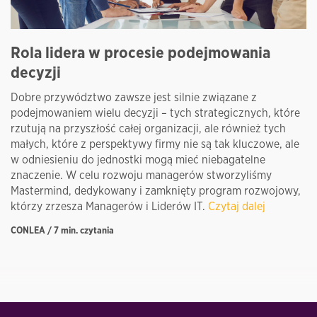
Rola lidera w procesie podejmowania
J
decyzji
A
Dobre przywództwo zawsze jest silnie związane z
Ko
podejmowaniem wielu decyzji – tych strategicznych, które
Mo
rzutują na przyszłość całej organizacji, ale również tych
To
małych, które z perspektywy firmy nie są tak kluczowe, ale
or
w odniesieniu do jednostki mogą mieć niebagatelne
na
znaczenie. W celu rozwoju managerów stworzyliśmy
CO
Mastermind, dedykowany i zamknięty program rozwojowy,
którzy zrzesza Managerów i Liderów IT.
Czytaj dalej
CONLEA / 7 min. czytania