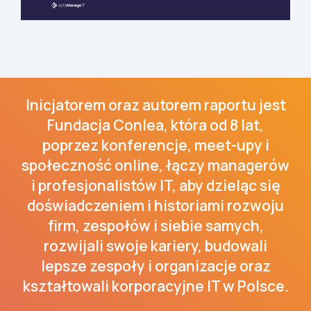
Inicjatorem oraz autorem raportu jest
Fundacja Conlea, która od 8 lat,
poprzez konferencje, meet-upy i
społeczność online, łączy managerów
i profesjonalistów IT, aby dzieląc się
doświadczeniem i historiami rozwoju
firm, zespołów i siebie samych,
rozwijali swoje kariery, budowali
lepsze zespoły i organizacje oraz
kształtowali korporacyjne IT w Polsce.