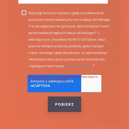
Wysyłając formularz wyrażasz zgodę na przetwarzanie
powyższych danych osobowych przez Fundacja Let's Manage
IT w celu odpowiedzi na zgłoszenie. Administratorem Twoich
danych osobowych będzie Fundacja Let's Manage IT z
siedzibą przy al. Zwycięstwa 96/98, 81-451 Gdynia. Masz
prawo do cofnięcia wcześniej udzielonej zgody w każdym
czasie. Udzielając zgody oświadczasz, że zapoznałeś się z
informacjami dotyczącymi przetwarzania Twoich danych
*
znajdującymi się w naszej
Polityce Prywatności
.