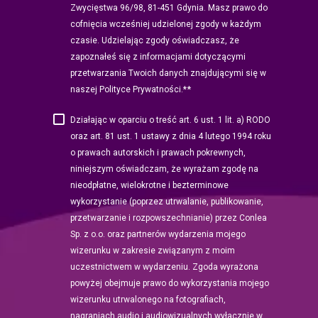
Zwycięstwa 96/98, 81-451 Gdynia. Masz prawo do
cofnięcia wcześniej udzielonej zgody w każdym
czasie. Udzielając zgody oświadczasz, że
zapoznałeś się z informacjami dotyczącymi
przetwarzania Twoich danych znajdującymi się w
*
naszej Polityce Prywatności.*
Działając w oparciu o treść art. 6 ust. 1 lit. a) RODO
oraz art. 81 ust. 1 ustawy z dnia 4 lutego 1994 roku
o prawach autorskich i prawach pokrewnych,
niniejszym oświadczam, że wyrażam zgodę na
nieodpłatne, wielokrotne i bezterminowe
wykorzystanie (poprzez utrwalanie, publikowanie,
przetwarzanie i rozpowszechnianie) przez Conlea
Sp. z o.o. oraz partnerów wydarzenia mojego
wizerunku w zakresie związanym z moim
uczestnictwem w wydarzeniu. Zgoda wyrażona
powyżej obejmuje prawo do wykorzystania mojego
wizerunku utrwalonego na fotografiach,
nagraniach audio i audiowizualnych wyłącznie w