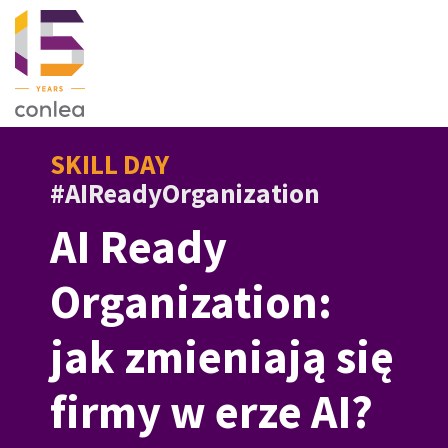
SKILL DAY
#AIReadyOrganization
AI Ready
Organization:
jak zmieniają się
firmy w erze AI?