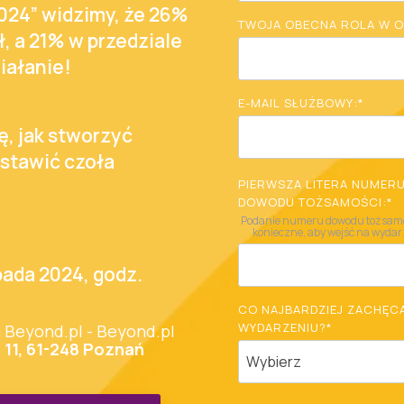
024” widzimy, że 26%
TWOJA OBECNA ROLA W O
zł, a 21% w przedziale
ziałanie!
E-MAIL SŁUŻBOWY:
*
ę, jak stworzyć
 stawić czoła
PIERWSZA LITERA NUMER
DOWODU TOŻSAMOŚCI:
*
Podanie numeru dowodu tożsamoś
konieczne, aby wejść na wydar
pada 2024, godz.
CO NAJBARDZIEJ ZACHĘCA
WYDARZENIU?
*
a Beyond.pl - Beyond.pl
 11, 61-248 Poznań