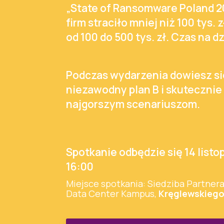
„State of Ransomware Poland 2
firm straciło mniej niż 100 tys. 
od 100 do 500 tys. zł. Czas na d
Podczas
wydarzenia
dowiesz si
niezawodny plan B i skutecznie
najgorszym scenariuszom.
Spotkanie odbędzie się 14 listo
16:00
Miejsce spotkania: Siedziba Partner
Data Center Kampus,
Kręglewskiego