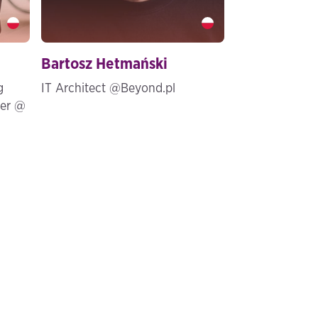
Bartosz Hetmański" />
Bartosz Hetmański
g
IT Architect @Beyond.pl
ner @