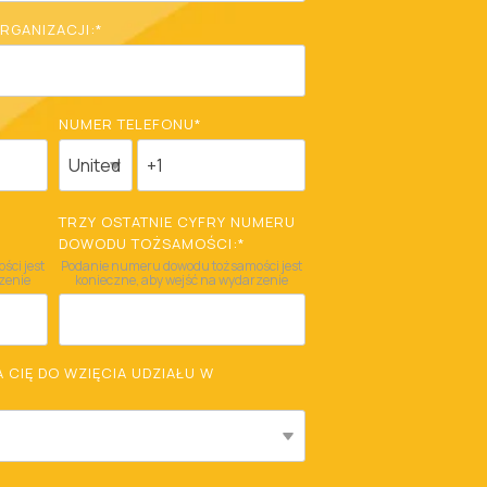
RGANIZACJI:
*
NUMER TELEFONU
*
U
TRZY OSTATNIE CYFRY NUMERU
DOWODU TOŻSAMOŚCI:
*
ci jest
Podanie numeru dowodu tożsamości jest
zenie
konieczne, aby wejść na wydarzenie
 CIĘ DO WZIĘCIA UDZIAŁU W