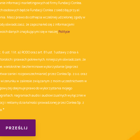
e informacji marketingowych od firmy Fundacji Conlea.
h osobowych będzie Fundacji Conlea z siedzibą przy al.
nia. Masz prawo do cofnięcia wcześniej udzielonej zgody w
ody oświadczasz, że zapoznałeś się z informacjami
woich danych znajdującymi się w naszej
Polityce
 6 ust. 1 lit. a) RODO oraz art. 81 ust. 1 ustawy z dnia 4
utorskich i prawach pokrewnych, niniejszym oświadczam, że
, wielokrotne i bezterminowe wykorzystanie (poprzez
etwarzanie i rozpowszechnianie) przez Conlea Sp. z o.o. oraz
 wizerunku w zakresie związanym z moim uczestnictwem w
powyżej obejmuje prawo do wykorzystania mojego
ografiach, nagraniach audio i audiowizualnych wyłącznie w
ocji i reklamy działalności prowadzonej przez Conlea Sp. z
*
a.