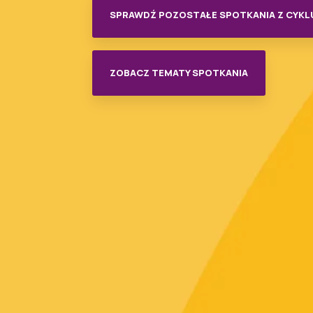
SPRAWDŹ POZOSTAŁE SPOTKANIA Z CYKL
ZOBACZ TEMATY SPOTKANIA