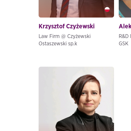
Krzysztof Czyżewski" />
Alek
Krzysztof Czyżewski
Ale
Law Firm @ Czyżewski
R&D 
Ostaszewski sp.k
GSK