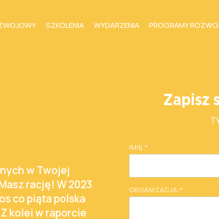
OZWOJOWY
SZKOLENIA
WYDARZENIA
PROGRAMY ROZWO
Zapisz 
T
IMIĘ:
*
anych w Twojej
 Masz rację! W 2023
ORGANIZACJA:
*
os co piąta polska
Z kolei w raporcie