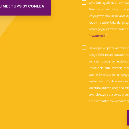
Wyrażam zgodę na otrzymywani
U MEETUPS BY CONLEA
Administratorem Twoich danyc
Zwycięstwa 96/98, 81-451 Gdy
każdym czasie. Udzielając zg
dotyczącymi przetwarzania T
*
Prywatności
.
Działając w oparciu o treść art.
lutego 1994 roku o prawach a
wyrażam zgodę na nieodpłatne
utrwalanie, publikowanie, prz
partnerów wydarzenia mojego
wydarzeniu. Zgoda wyrażona 
wizerunku utrwalonego na fot
celu ich użycia dla celów prom
o.o. oraz partnerów wydarzeni