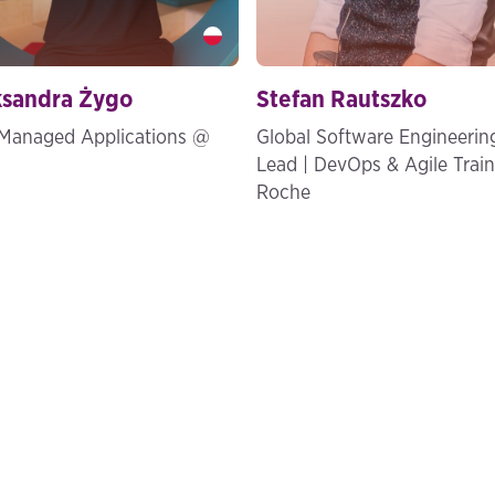
sandra Żygo" />
Stefan Rautszko" />
ksandra Żygo
Stefan Rautszko
Managed Applications @
Global Software Engineerin
Lead | DevOps & Agile Trai
Roche