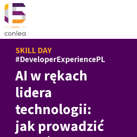
SKILL DAY
#DeveloperExperiencePL
AI w rękach
lidera
technologii:
jak prowadzić