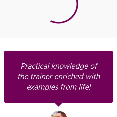
Practical knowledge of
Dziękuję za szkolenie!
the trainer enriched with
Dawno nie
uczestniczyłam w tak
examples from life!
świetnie przygotowanym i
przeprowadzonym