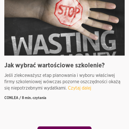
Jak wybrać wartościowe szkolenie?
W
P
Jeśli zlekceważysz etap planowania i wyboru właściwej
firmy szkoleniowej wówczas pozorne oszczędności okażą
Tw
się niepotrzebnymi wydatkami.
Czytaj dalej
n
k
CONLEA / 8 min. czytania
BA